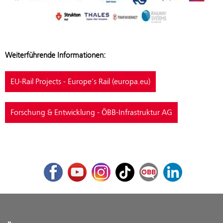
Weiterführende Informationen:
EU-Rail Projects - Europe's Rail (europa.eu)
Forschung & Entwicklung - ÖBB-Infrastruktur AG
Facebook
Youtube
Instagram
TikTok
ÖBB Corporate Blog
LinkedIn